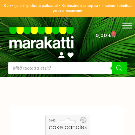
Kaikki juhliin yhdestä paikasta! • Kotimainen ja nopea • Ilmainen toimitus
yli 70€ tilauksiin!
0
0,00
€