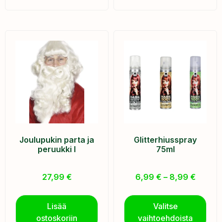
Joulupukin parta ja
Glitterhiusspray
peruukki I
75ml
27,99
€
6,99
€
–
8,99
€
Lisää
Valitse
ostoskoriin
vaihtoehdoista