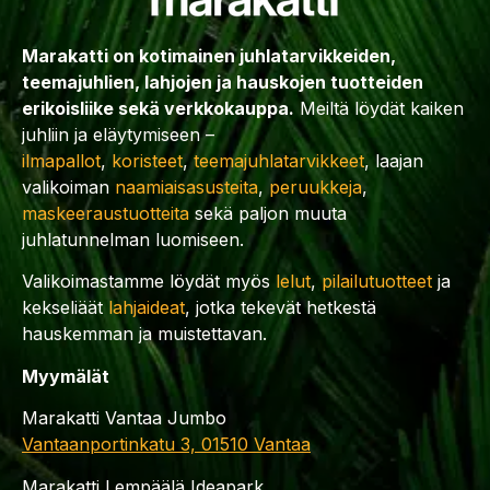
Marakatti on kotimainen juhlatarvikkeiden,
teemajuhlien, lahjojen ja hauskojen tuotteiden
erikoisliike sekä verkkokauppa.
Meiltä löydät kaiken
juhliin ja eläytymiseen –
ilmapallot
,
koristeet
,
teemajuhlatarvikkeet
, laajan
valikoiman
naamiaisasusteita
,
peruukkeja
,
maskeeraustuotteita
sekä paljon muuta
juhlatunnelman luomiseen.
Valikoimastamme löydät myös
lelut
,
pilailutuotteet
ja
kekseliäät
lahjaideat
, jotka tekevät hetkestä
hauskemman ja muistettavan.
Myymälät
Marakatti Vantaa Jumbo
Vantaanportinkatu 3, 01510 Vantaa
Marakatti Lempäälä Ideapark