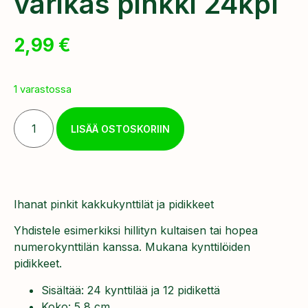
värikäs pinkki 24kpl
2,99
€
1 varastossa
LISÄÄ OSTOSKORIIN
Ihanat pinkit kakkukynttilät ja pidikkeet
Yhdistele esimerkiksi hillityn kultaisen tai hopea
numerokynttilän kanssa. Mukana kynttilöiden
pidikkeet.
Sisältää: 24 kynttilää ja 12 pidikettä
Koko: 5,8 cm