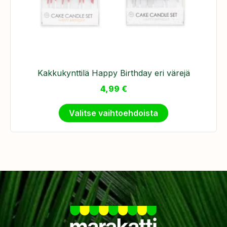
Kakkukynttilä Happy Birthday eri värejä
4,99
€
Valitse vaihtoehdoista