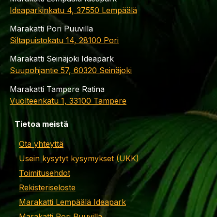
Ideaparkinkatu 4, 37550 Lempäälä
Marakatti Pori Puuvilla
Siltapuistokatu 14, 28100 Pori
Marakatti Seinäjoki Ideapark
Suupohjantie 57, 60320 Seinäjoki
Marakatti Tampere Ratina
Vuolteenkatu 1, 33100 Tampere
Tietoa meistä
Ota yhteyttä
Usein kysytyt kysymykset (UKK)
Toimitusehdot
Rekisteriseloste
Marakatti Lempäälä Ideapark
Marakatti Pori Puuvilla