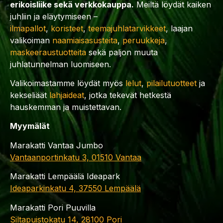
erikoisliike sekä verkkokauppa.
Meiltä löydät kaiken
juhliin ja eläytymiseen –
ilmapallot
,
koristeet
,
teemajuhlatarvikkeet
, laajan
valikoiman
naamiaisasusteita
,
peruukkeja
,
maskeeraustuotteita
sekä paljon muuta
juhlatunnelman luomiseen.
Valikoimastamme löydät myös
lelut
,
pilailutuotteet
ja
kekseliäät
lahjaideat
, jotka tekevät hetkestä
hauskemman ja muistettavan.
Myymälät
Marakatti Vantaa Jumbo
Vantaanportinkatu 3, 01510 Vantaa
Marakatti Lempäälä Ideapark
Ideaparkinkatu 4, 37550 Lempäälä
Marakatti Pori Puuvilla
Siltapuistokatu 14, 28100 Pori