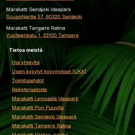
Marakatti Seinäjoki Ideapark
Suupohjantie 57, 60320 Seinäjoki
Marakatti Tampere Ratina
Vuolteenkatu 1, 33100 Tampere
Tietoa meistä
Ota yhteyttä
Usein kysytyt kysymykset (UKK)
Toimitusehdot
Rekisteriseloste
Marakatti Lempäälä Ideapark
Marakatti Pori Puuvilla
Marakatti Seinäjoki Ideapark
Marakatti Tampere Ratina
Marakatti Vantaa Jumbo