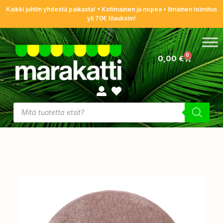
Kaikki juhliin yhdestä paikasta! • Kotimainen ja nopea • Ilmainen toimitus
yli 70€ tilauksiin!
0
0,00
€