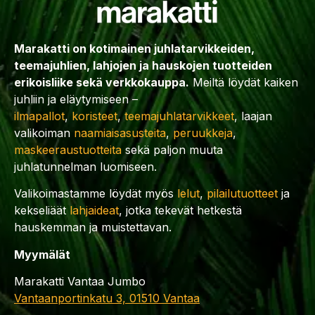
Marakatti on kotimainen juhlatarvikkeiden,
teemajuhlien, lahjojen ja hauskojen tuotteiden
erikoisliike sekä verkkokauppa.
Meiltä löydät kaiken
juhliin ja eläytymiseen –
ilmapallot
,
koristeet
,
teemajuhlatarvikkeet
, laajan
valikoiman
naamiaisasusteita
,
peruukkeja
,
maskeeraustuotteita
sekä paljon muuta
juhlatunnelman luomiseen.
Valikoimastamme löydät myös
lelut
,
pilailutuotteet
ja
kekseliäät
lahjaideat
, jotka tekevät hetkestä
hauskemman ja muistettavan.
Myymälät
Marakatti Vantaa Jumbo
Vantaanportinkatu 3, 01510 Vantaa