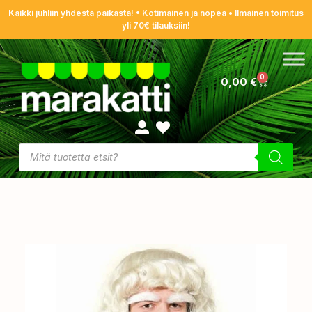
Kaikki juhliin yhdestä paikasta! • Kotimainen ja nopea • Ilmainen toimitus
yli 70€ tilauksiin!
0
0,00
€