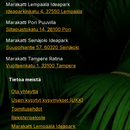
Marakatti Lempäälä Ideapark
Ideaparkinkatu 4, 37550 Lempäälä
Marakatti Pori Puuvilla
Siltapuistokatu 14, 28100 Pori
Marakatti Seinäjoki Ideapark
Suupohjantie 57, 60320 Seinäjoki
Marakatti Tampere Ratina
Vuolteenkatu 1, 33100 Tampere
Tietoa meistä
Ota yhteyttä
Usein kysytyt kysymykset (UKK)
Toimitusehdot
Rekisteriseloste
Marakatti Lempäälä Ideapark