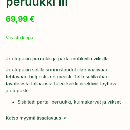
peruukki III
69,99
€
Varasto loppu
Joulupukin peruukki ja parta muhkeilla viiksillä
Joulupukin setillä sonnustaudut illan vaativaan
tehtävään helposti ja nopeasti. Tällä setillä ihan
tavallisesta tallaajasta tulee kaikki direktiivit täyttävä
joulupukki.
Sisältää: parta, peruukki, kulmakarvat ja viikset
Katso myymäläsaatavuus