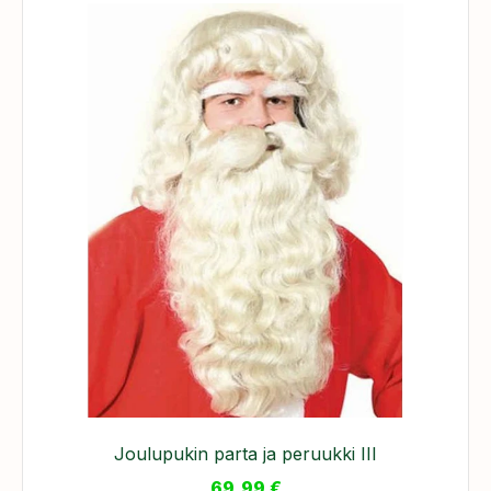
Joulupukin parta ja peruukki III
69,99
€