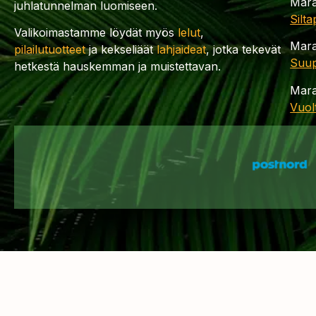
Mara
juhlatunnelman luomiseen.
Silt
Valikoimastamme löydät myös
lelut
,
Mara
pilailutuotteet
ja kekseliäät
lahjaideat
, jotka tekevät
Suup
hetkestä hauskemman ja muistettavan.
Mara
Vuol