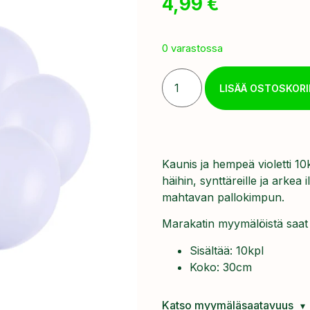
4,99
€
0 varastossa
LISÄÄ OSTOSKORI
Kaunis ja hempeä violetti 10kpl
häihin, synttäreille ja arkea 
mahtavan pallokimpun.
Marakatin myymälöistä saat pa
Sisältää: 10kpl
Koko: 30cm
Katso myymäläsaatavuus