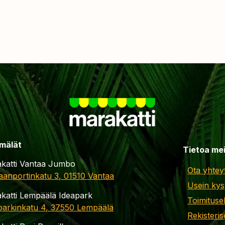
mälät
Tietoa me
katti Vantaa Jumbo
Ota yhtey
aanportinkatu 3, 01510 Vantaa
Usein kys
katti Lempäälä Ideapark
Toimituse
parkinkatu 4, 37550 Lempäälä
Rekisteris