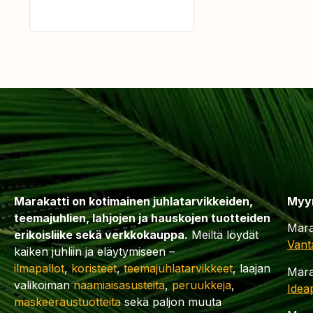
Marakatti on kotimainen juhlatarvikkeiden,
Myy
teemajuhlien, lahjojen ja hauskojen tuotteiden
Mara
erikoisliike sekä verkkokauppa.
Meiltä löydät
Vant
kaiken juhliin ja eläytymiseen –
ilmapallot
,
koristeet
,
teemajuhlatarvikkeet
, laajan
Mara
valikoiman
naamiaisasusteita
,
peruukkeja
,
Idea
maskeeraustuotteita
sekä paljon muuta