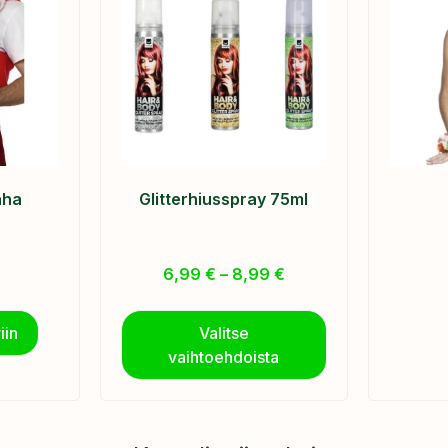
aha
Glitterhiusspray 75ml
6,99
€
–
8,99
€
iin
Valitse
vaihtoehdoista