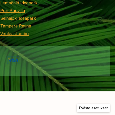
 Lempäälä Ideapark
 Pori Puuvilla
 Seinäjoki Ideapark
 Tampere Ratina
i Vantaa Jumbo
Eväste asetukset