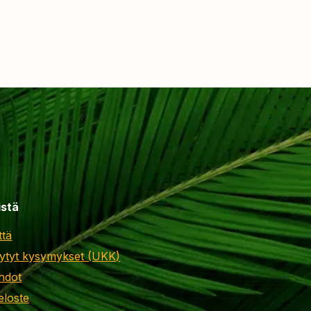
istä
ttä
ytyt kysymykset (UKK)
hdot
eloste