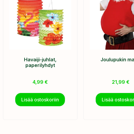
Havaiji-juhlat,
Joulupukin m
paperilyhdyt
4,99
€
21,99
€
Lisää ostoskoriin
Lisää ostoskor