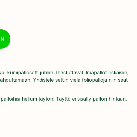
IN
 kumipallosetti juhliin. Ihastuttavat ilmapallot ristiäisiin,
ilahduttamaan. Yhdistele settiin vielä foliopalloja niin saat
lloihisi helium täytön! Täyttö ei sisälly pallon hintaan.