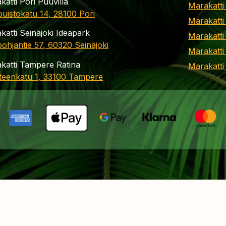
katti Pori Puuvilla
Marakatti
apuistokatu 14, 28100 Pori
Marakatti
katti Seinäjoki Ideapark
Marakatti
ohjantie 57, 60320 Seinäjoki
Marakatti
katti Tampere Ratina
Marakatt
teenkatu 1, 33100 Tampere