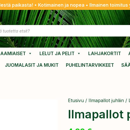
destä paikasta! • Kotimainen ja nopea • Ilmainen toimitus y
AAMIAISET
LELUT JA PELIT
LAHJAKORTIT
JUOMALASIT JA MUKIT
PUHELINTARVIKKEET
SÄ
Etusivu
/
Ilmapallot juhliin
/
Ilmapallot p