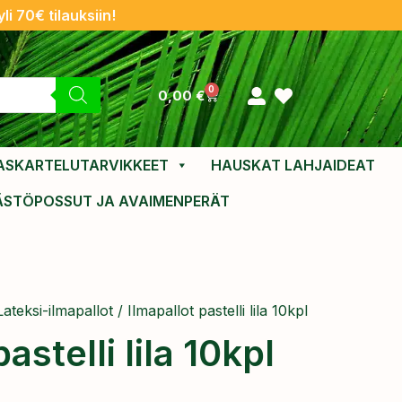
li 70€ tilauksiin!
0
0,00
€
ASKARTELUTARVIKKEET
HAUSKAT LAHJAIDEAT
ÄSTÖPOSSUT JA AVAIMENPERÄT
Lateksi-ilmapallot
/ Ilmapallot pastelli lila 10kpl
astelli lila 10kpl