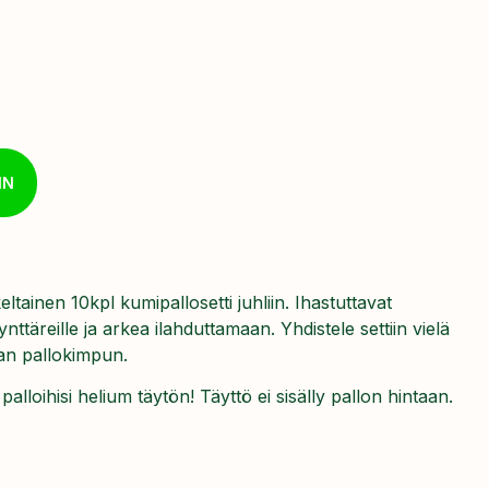
IN
ltainen 10kpl kumipallosetti juhliin. Ihastuttavat
 synttäreille ja arkea ilahduttamaan. Yhdistele settiin vielä
van pallokimpun.
lloihisi helium täytön! Täyttö ei sisälly pallon hintaan.