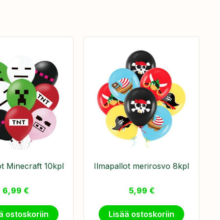
ot Minecraft 10kpl
Ilmapallot merirosvo 8kpl
6,99
€
5,99
€
ä ostoskoriin
Lisää ostoskoriin