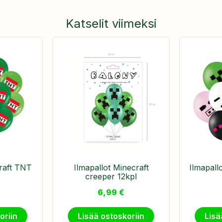
Katselit viimeksi
raft TNT
Ilmapallot Minecraft
Ilmapall
creeper 12kpl
6,99
€
oriin
Lisää ostoskoriin
Lisä