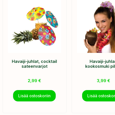
Havaiji-juhlat, cocktail
Havaiji-juhla
sateenvarjot
kookosmuki pill
2,99
€
3,99
€
Lisää ostoskoriin
Lisää ostoskor