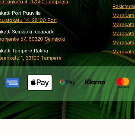
parkinkatu 4, 37550 Lempäälä
Rekisteris
katti Pori Puuvilla
Marakatti
apuistokatu 14, 28100 Pori
Marakatti
katti Seinäjoki Ideapark
Marakatti
ohjantie 57, 60320 Seinäjoki
Marakatti
katti Tampere Ratina
Marakatt
teenkatu 1, 33100 Tampere