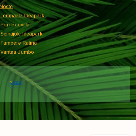
eloste
 Lempäälä Ideapark
 Pori Puuvilla
 Seinäjoki Ideapark
 Tampere Ratina
i Vantaa Jumbo