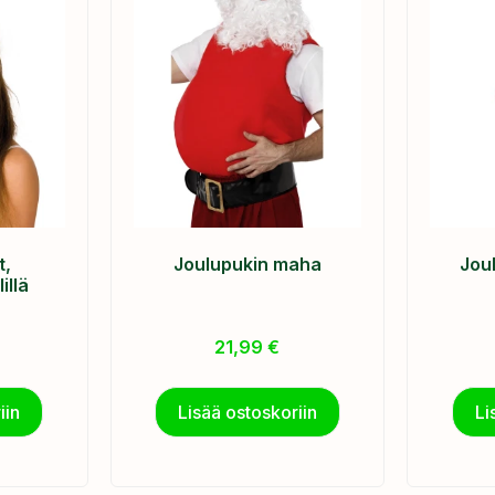
t,
Joulupukin maha
Jou
illä
21,99
€
iin
Lisää ostoskoriin
Li