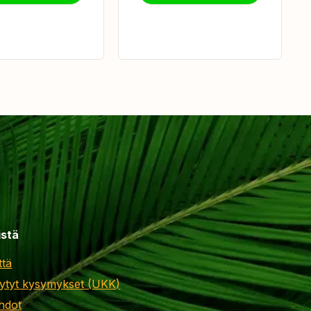
istä
ttä
ytyt kysymykset (UKK)
hdot