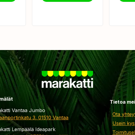
mälät
Tietoa me
katti Vantaa Jumbo
Ota yhtey
aanportinkatu 3, 01510 Vantaa
Usein kys
katti Lempäälä Ideapark
Toimituse