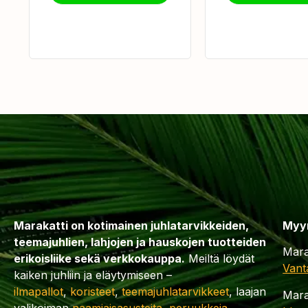
Marakatti on kotimainen juhlatarvikkeiden,
Myy
teemajuhlien, lahjojen ja hauskojen tuotteiden
Mara
erikoisliike sekä verkkokauppa.
Meiltä löydät
Vant
kaiken juhliin ja eläytymiseen –
ilmapallot
,
koristeet
,
teemajuhlatarvikkeet
, laajan
Mara
valikoiman
naamiaisasusteita
,
peruukkeja
,