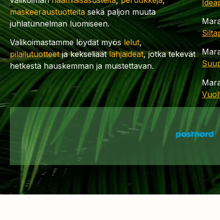
Idea
maskeeraustuotteita
sekä paljon muuta
Mara
juhlatunnelman luomiseen.
Silt
Valikoimastamme löydät myös
lelut
,
Mara
pilailutuotteet
ja kekseliäät
lahjaideat
, jotka tekevät
Suup
hetkestä hauskemman ja muistettavan.
Mara
Vuol