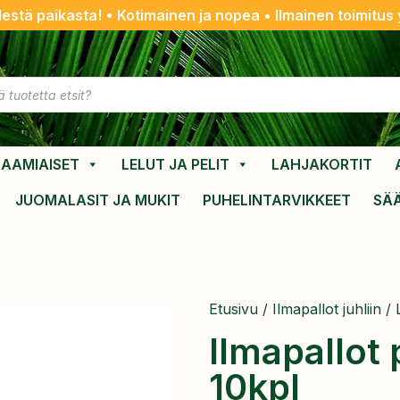
destä paikasta! • Kotimainen ja nopea • Ilmainen toimitus y
AAMIAISET
LELUT JA PELIT
LAHJAKORTIT
JUOMALASIT JA MUKIT
PUHELINTARVIKKEET
SÄ
Etusivu
/
Ilmapallot juhliin
/
Ilmapallot 
10kpl