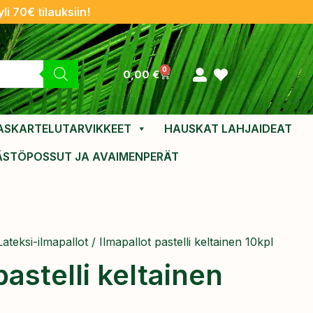
li 70€ tilauksiin!
0
0,00
€
ASKARTELUTARVIKKEET
HAUSKAT LAHJAIDEAT
ÄSTÖPOSSUT JA AVAIMENPERÄT
Lateksi-ilmapallot
/ Ilmapallot pastelli keltainen 10kpl
pastelli keltainen