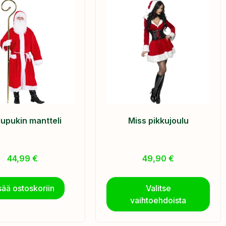
lupukin mantteli
Miss pikkujoulu
44,99
€
49,90
€
sää ostoskoriin
Valitse
vaihtoehdoista