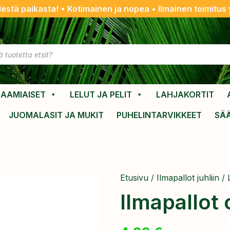
destä paikasta! • Kotimainen ja nopea • Ilmainen toimitus y
AAMIAISET
LELUT JA PELIT
LAHJAKORTIT
JUOMALASIT JA MUKIT
PUHELINTARVIKKEET
SÄ
Etusivu
/
Ilmapallot juhliin
/
Ilmapallot 