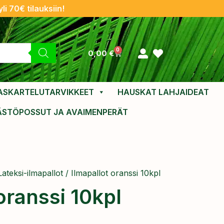
li 70€ tilauksiin!
0
0,00
€
ASKARTELUTARVIKKEET
HAUSKAT LAHJAIDEAT
ÄSTÖPOSSUT JA AVAIMENPERÄT
Lateksi-ilmapallot
/ Ilmapallot oranssi 10kpl
oranssi 10kpl