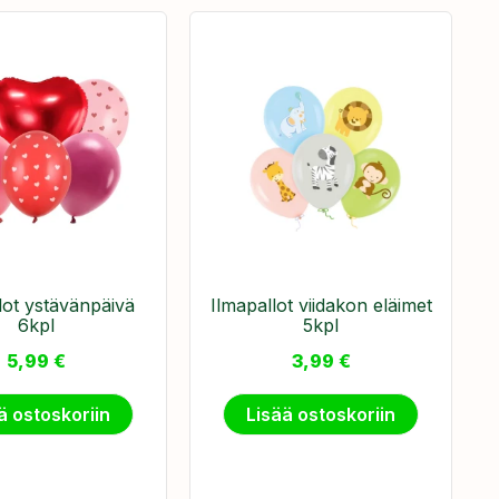
lot ystävänpäivä
Ilmapallot viidakon eläimet
6kpl
5kpl
5,99
€
3,99
€
ä ostoskoriin
Lisää ostoskoriin