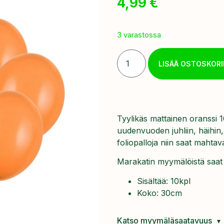
4,99
€
3 varastossa
LISÄÄ OSTOSKORI
Tyylikäs mattainen oranssi 10
uudenvuoden juhliin, häihin, 
foliopalloja niin saat mahta
Marakatin myymälöistä saat pa
Sisältää: 10kpl
Koko: 30cm
Katso myymäläsaatavuus