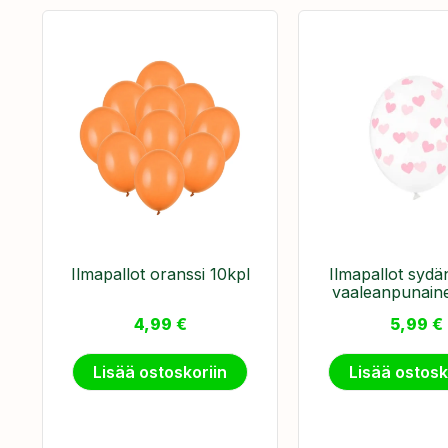
Ilmapallot oranssi 10kpl
Ilmapallot sydä
vaaleanpunain
4,99
€
5,99
€
Lisää ostoskoriin
Lisää ostosk