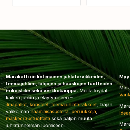
Marakatti on kotimainen juhlatarvikkeiden,
Myy
teemajuhlien, lahjojen ja hauskojen tuotteiden
Mara
erikoisliike sekä verkkokauppa.
Meiltä löydät
Vant
kaiken juhliin ja eläytymiseen –
ilmapallot
,
koristeet
,
teemajuhlatarvikkeet
, laajan
Mara
valikoiman
naamiaisasusteita
,
peruukkeja
,
Idea
maskeeraustuotteita
sekä paljon muuta
Mara
juhlatunnelman luomiseen.