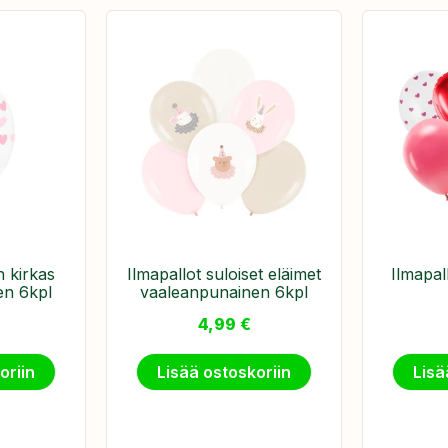
n kirkas
Ilmapallot suloiset eläimet
Ilmapal
en 6kpl
vaaleanpunainen 6kpl
4,99
€
oriin
Lisää ostoskoriin
Lisä