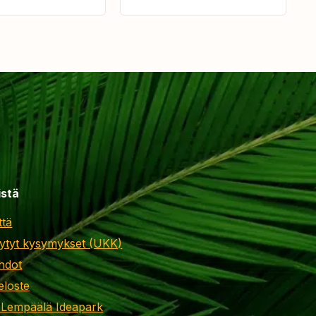
istä
ttä
ytyt kysymykset (UKK)
hdot
eloste
 Lempäälä Ideapark