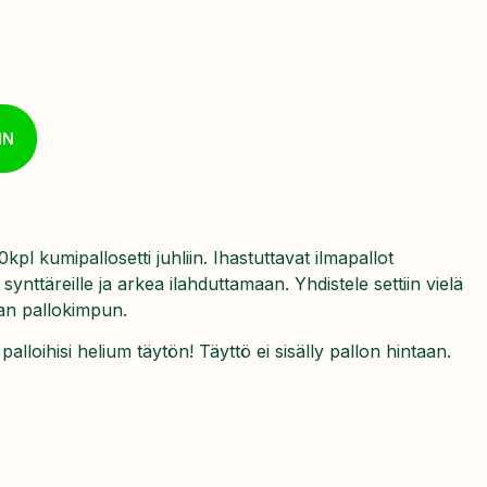
IN
kpl kumipallosetti juhliin. Ihastuttavat ilmapallot
synttäreille ja arkea ilahduttamaan. Yhdistele settiin vielä
van pallokimpun.
lloihisi helium täytön! Täyttö ei sisälly pallon hintaan.