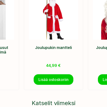
usut
Joulupukin mantteli
Joulu
ilmä
44,99
€
Lisää ostoskoriin
Li
Katselit viimeksi