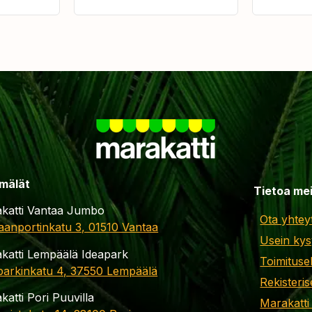
mälät
Tietoa me
katti Vantaa Jumbo
Ota yhtey
aanportinkatu 3, 01510 Vantaa
Usein kys
katti Lempäälä Ideapark
Toimituse
parkinkatu 4, 37550 Lempäälä
Rekisteris
katti Pori Puuvilla
Marakatti