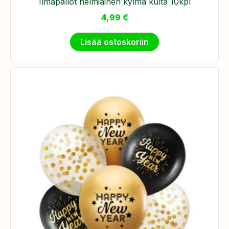
Ilmapallot helmiäinen kylmä kulta 10kpl
4,99
€
Lisää ostoskoriin