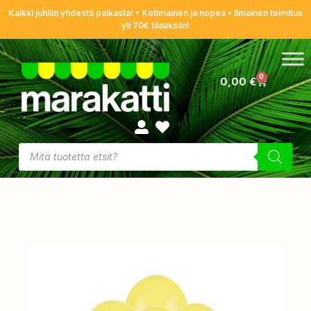
Kaikki juhliin yhdestä paikasta! • Kotimainen ja nopea • Ilmainen toimitus
yli 70€ tilauksiin!
0
0,00
€