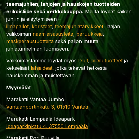
teemajuhlien, lahjojen ja hauskojen tuotteiden
erikoisliike sekä verkkokauppa.
Meiltä löydät kaiken
juhliin ja eläytymiseen –
ilmapallot
,
koristeet
,
teemajuhlatarvikkeet
, laajan
valikoiman
naamiaisasusteita
,
peruukkeja
,
maskeeraustuotteita
sekä paljon muuta
juhlatunnelman luomiseen.
Valikoimastamme löydät myös
lelut
,
pilailutuotteet
ja
kekseliäät
lahjaideat
, jotka tekevät hetkestä
hauskemman ja muistettavan.
Myymälät
Marakatti Vantaa Jumbo
Vantaanportinkatu 3, 01510 Vantaa
Marakatti Lempäälä Ideapark
Ideaparkinkatu 4, 37550 Lempäälä
Marakatti Pori Puuvilla