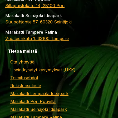
Siltapuistokatu 14, 28100 Pori
Marakatti Seinäjoki Ideapark
Suupohjantie 57, 60320 Seinäjoki
Marakatti Tampere Ratina
Vuolteenkatu 1, 33100 Tampere
Tietoa meistä
Ota yhteyttä
Usein kysytyt kysymykset (UKK)
Toimitusehdot
Rekisteriseloste
Marakatti Lempäälä Ideapark
Marakatti Pori Puuvilla
Marakatti Seinäjoki Ideapark
Marakatti Tampere Ratina