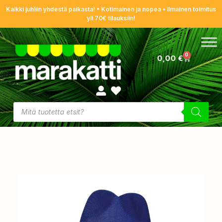
Kaikki juhliin yhdestä paikasta! • Kotimainen ja nopea • Ilmainen toimitus
yli 70€ tilauksiin!
0
0,00
€