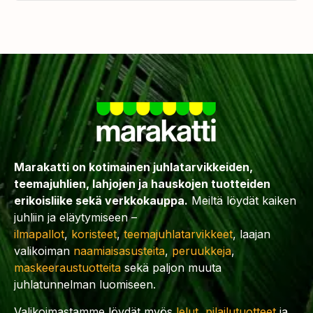
Marakatti on kotimainen juhlatarvikkeiden,
teemajuhlien, lahjojen ja hauskojen tuotteiden
erikoisliike sekä verkkokauppa.
Meiltä löydät kaiken
juhliin ja eläytymiseen –
ilmapallot
,
koristeet
,
teemajuhlatarvikkeet
, laajan
valikoiman
naamiaisasusteita
,
peruukkeja
,
maskeeraustuotteita
sekä paljon muuta
juhlatunnelman luomiseen.
Valikoimastamme löydät myös
lelut
,
pilailutuotteet
ja