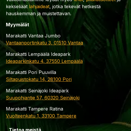
kekseliäät
lahjaideat
, jotka tekevät hetkestä
hauskemman ja muistettavan.
Myymälät
Marakatti Vantaa Jumbo
Vantaanportinkatu 3, 01510 Vantaa
Marakatti Lempäälä Ideapark
Ideaparkinkatu 4, 37550 Lempäälä
Marakatti Pori Puuvilla
Siltapuistokatu 14, 28100 Pori
Marakatti Seinäjoki Ideapark
Suupohjantie 57, 60320 Seinäjoki
Marakatti Tampere Ratina
Vuolteenkatu 1, 33100 Tampere
Tietoa meistä