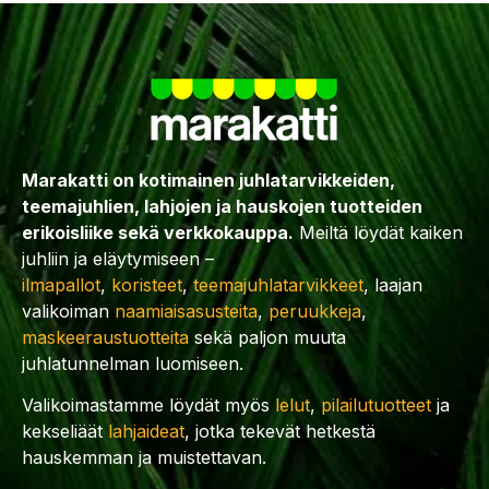
Marakatti on kotimainen juhlatarvikkeiden,
teemajuhlien, lahjojen ja hauskojen tuotteiden
erikoisliike sekä verkkokauppa.
Meiltä löydät kaiken
juhliin ja eläytymiseen –
ilmapallot
,
koristeet
,
teemajuhlatarvikkeet
, laajan
valikoiman
naamiaisasusteita
,
peruukkeja
,
maskeeraustuotteita
sekä paljon muuta
juhlatunnelman luomiseen.
Valikoimastamme löydät myös
lelut
,
pilailutuotteet
ja
kekseliäät
lahjaideat
, jotka tekevät hetkestä
hauskemman ja muistettavan.