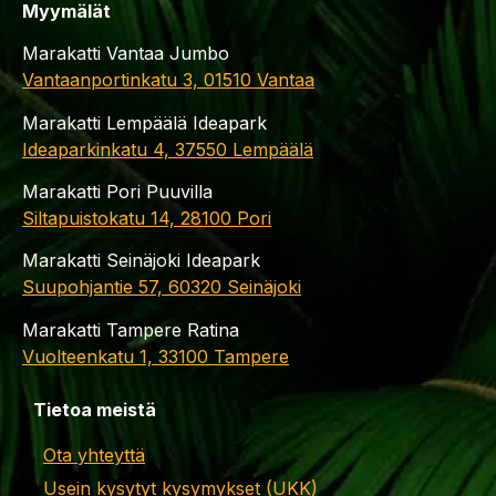
Myymälät
Marakatti Vantaa Jumbo
Vantaanportinkatu 3, 01510 Vantaa
Marakatti Lempäälä Ideapark
Ideaparkinkatu 4, 37550 Lempäälä
Marakatti Pori Puuvilla
Siltapuistokatu 14, 28100 Pori
Marakatti Seinäjoki Ideapark
Suupohjantie 57, 60320 Seinäjoki
Marakatti Tampere Ratina
Vuolteenkatu 1, 33100 Tampere
Tietoa meistä
Ota yhteyttä
Usein kysytyt kysymykset (UKK)