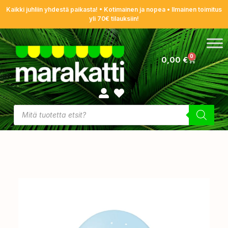
Kaikki juhliin yhdestä paikasta! • Kotimainen ja nopea • Ilmainen toimitus
yli 70€ tilauksiin!
0
0,00
€