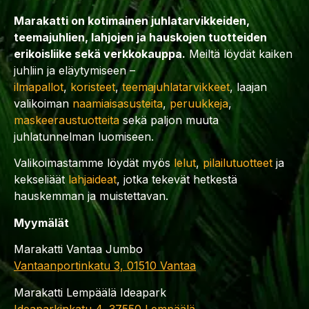
Marakatti on kotimainen juhlatarvikkeiden,
teemajuhlien, lahjojen ja hauskojen tuotteiden
erikoisliike sekä verkkokauppa.
Meiltä löydät kaiken
juhliin ja eläytymiseen –
ilmapallot
,
koristeet
,
teemajuhlatarvikkeet
, laajan
valikoiman
naamiaisasusteita
,
peruukkeja
,
maskeeraustuotteita
sekä paljon muuta
juhlatunnelman luomiseen.
Valikoimastamme löydät myös
lelut
,
pilailutuotteet
ja
kekseliäät
lahjaideat
, jotka tekevät hetkestä
hauskemman ja muistettavan.
Myymälät
Marakatti Vantaa Jumbo
Vantaanportinkatu 3, 01510 Vantaa
Marakatti Lempäälä Ideapark
Ideaparkinkatu 4, 37550 Lempäälä