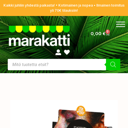
Kaikki juhliin yhdestä paikasta! • Kotimainen ja nopea • Ilmainen toimitus
yli 70€ tilauksiin!
0
0,00
€