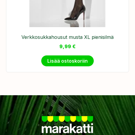
Verkkosukkahousut musta XL pienisilmä
9,99
€
Lisää ostoskoriin