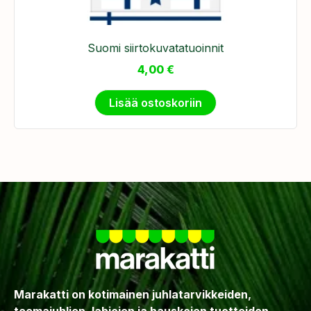
Suomi siirtokuvatatuoinnit
4,00
€
Lisää ostoskoriin
Marakatti on kotimainen juhlatarvikkeiden,
teemajuhlien, lahjojen ja hauskojen tuotteiden