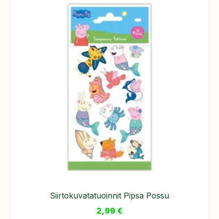
Siirtokuvatatuoinnit Pipsa Possu
2,99
€