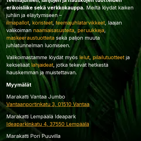
erikoisliike sekä verkkokauppa.
Meiltä löydät kaiken
juhliin ja eläytymiseen –
ilmapallot
,
koristeet
,
teemajuhlatarvikkeet
, laajan
valikoiman
naamiaisasusteita
,
peruukkeja
,
maskeeraustuotteita
sekä paljon muuta
juhlatunnelman luomiseen.
Valikoimastamme löydät myös
lelut
,
pilailutuotteet
ja
kekseliäät
lahjaideat
, jotka tekevät hetkestä
hauskemman ja muistettavan.
Myymälät
Marakatti Vantaa Jumbo
Vantaanportinkatu 3, 01510 Vantaa
Marakatti Lempäälä Ideapark
Ideaparkinkatu 4, 37550 Lempäälä
Marakatti Pori Puuvilla