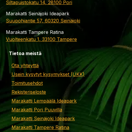
Siltapuistokatu 14, 28100 Pori
Marakatti Seinäjoki Ideapark
Suupohjantie 57, 60320 Seinäjoki
Marakatti Tampere Ratina
Vuolteenkatu 1, 33100 Tampere
Tietoa meistä
Ota yhteyttä
Usein kysytyt kysymykset (UKK)
Toimitusehdot
Rekisteriseloste
Marakatti Lempäälä Ideapark
Marakatti Pori Puuvilla
Marakatti Seinäjoki Ideapark
Marakatti Tampere Ratina