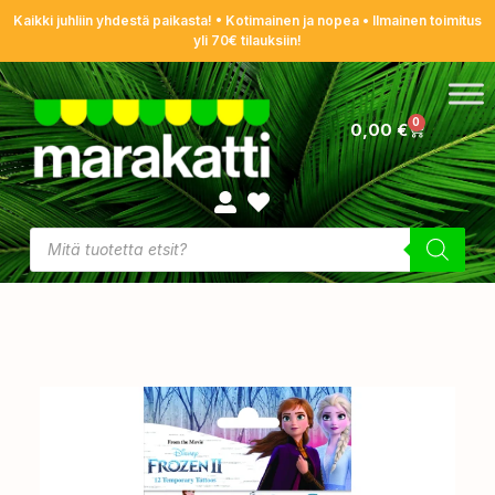
Kaikki juhliin yhdestä paikasta! • Kotimainen ja nopea • Ilmainen toimitus
yli 70€ tilauksiin!
0
0,00
€