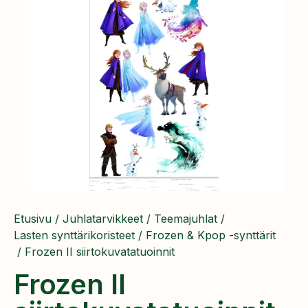
Etusivu
/
Juhlatarvikkeet
/
Teemajuhlat
/
Lasten synttärikoristeet
/
Frozen & Kpop -synttärit
/ Frozen II siirtokuvatatuoinnit
Frozen II