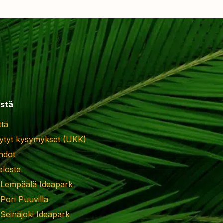
istä
ttä
ytyt kysymykset (UKK)
hdot
eloste
 Lempäälä Ideapark
 Pori Puuvilla
 Seinäjoki Ideapark