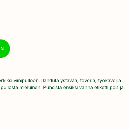
IN
rkiksi viinipulloon. Ilahduta ystävää, toveria, työkaveria
e pullosta mieluinen. Puhdista ensiksi vanha etiketti pois ja