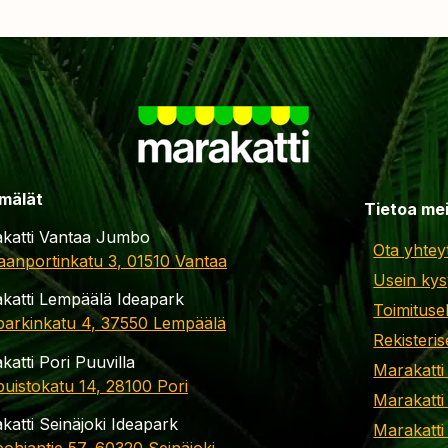
mälät
Tietoa me
katti Vantaa Jumbo
Ota yhtey
aanportinkatu 3, 01510 Vantaa
Usein kys
katti Lempäälä Ideapark
Toimituse
parkinkatu 4, 37550 Lempäälä
Rekisteris
katti Pori Puuvilla
Marakatti
apuistokatu 14, 28100 Pori
Marakatti
katti Seinäjoki Ideapark
Marakatti