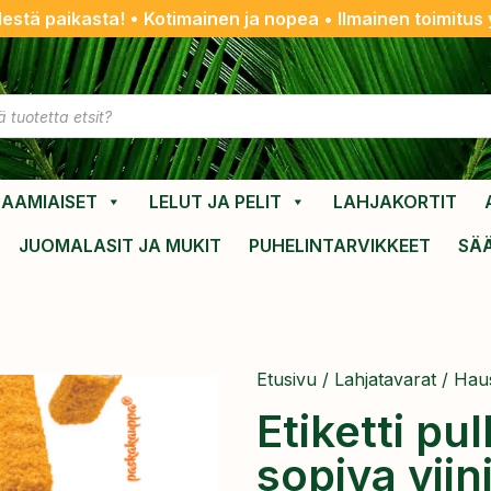
destä paikasta! • Kotimainen ja nopea • Ilmainen toimitus y
AAMIAISET
LELUT JA PELIT
LAHJAKORTIT
JUOMALASIT JA MUKIT
PUHELINTARVIKKEET
SÄ
Etusivu
/
Lahjatavarat
/
Haus
Etiketti pu
sopiva viin