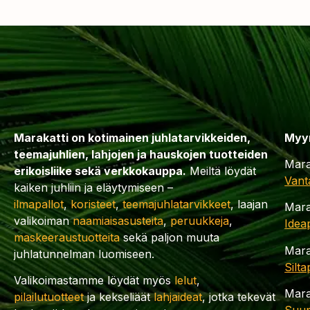
Marakatti on kotimainen juhlatarvikkeiden,
Myy
teemajuhlien, lahjojen ja hauskojen tuotteiden
Mara
erikoisliike sekä verkkokauppa.
Meiltä löydät
Vant
kaiken juhliin ja eläytymiseen –
ilmapallot
,
koristeet
,
teemajuhlatarvikkeet
, laajan
Mara
valikoiman
naamiaisasusteita
,
peruukkeja
,
Idea
maskeeraustuotteita
sekä paljon muuta
Mara
juhlatunnelman luomiseen.
Silt
Valikoimastamme löydät myös
lelut
,
Mara
pilailutuotteet
ja kekseliäät
lahjaideat
, jotka tekevät