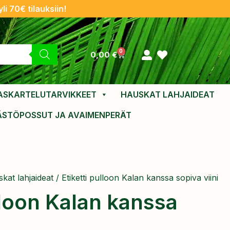
li 70€ tilauksiin!
0
0,00
€
ASKARTELUTARVIKKEET
HAUSKAT LAHJAIDEAT
ÄSTÖPOSSUT JA AVAIMENPERÄT
kat lahjaideat
/ Etiketti pulloon Kalan kanssa sopiva viini
lloon Kalan kanssa
i