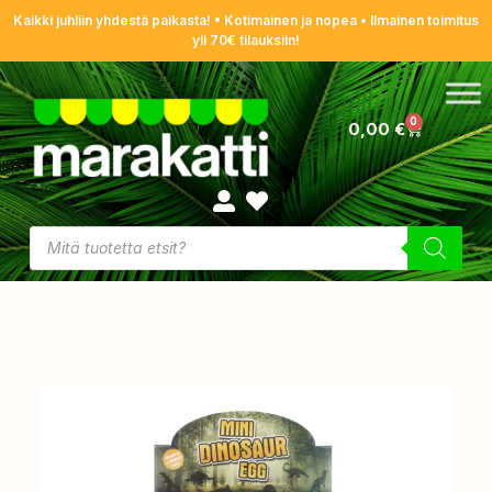
Kaikki juhliin yhdestä paikasta! • Kotimainen ja nopea • Ilmainen toimitus
yli 70€ tilauksiin!
0
0,00
€