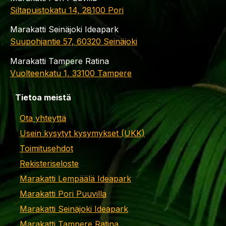
Siltapuistokatu 14, 28100 Pori
Marakatti Seinäjoki Ideapark
Suupohjantie 57, 60320 Seinäjoki
Marakatti Tampere Ratina
Vuolteenkatu 1, 33100 Tampere
Tietoa meistä
Ota yhteyttä
Usein kysytyt kysymykset (UKK)
Toimitusehdot
Rekisteriseloste
Marakatti Lempäälä Ideapark
Marakatti Pori Puuvilla
Marakatti Seinäjoki Ideapark
Marakatti Tampere Ratina