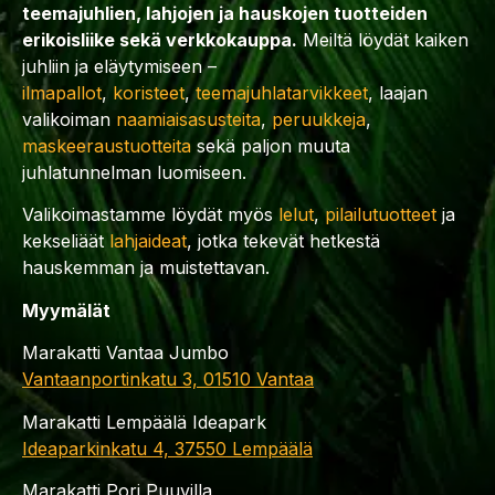
teemajuhlien, lahjojen ja hauskojen tuotteiden
erikoisliike sekä verkkokauppa.
Meiltä löydät kaiken
juhliin ja eläytymiseen –
ilmapallot
,
koristeet
,
teemajuhlatarvikkeet
, laajan
valikoiman
naamiaisasusteita
,
peruukkeja
,
maskeeraustuotteita
sekä paljon muuta
juhlatunnelman luomiseen.
Valikoimastamme löydät myös
lelut
,
pilailutuotteet
ja
kekseliäät
lahjaideat
, jotka tekevät hetkestä
hauskemman ja muistettavan.
Myymälät
Marakatti Vantaa Jumbo
Vantaanportinkatu 3, 01510 Vantaa
Marakatti Lempäälä Ideapark
Ideaparkinkatu 4, 37550 Lempäälä
Marakatti Pori Puuvilla