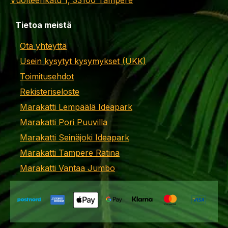
Vuolteenkatu 1, 33100 Tampere
Tietoa meistä
Ota yhteyttä
Usein kysytyt kysymykset (UKK)
Toimitusehdot
Rekisteriseloste
Marakatti Lempäälä Ideapark
Marakatti Pori Puuvilla
Marakatti Seinäjoki Ideapark
Marakatti Tampere Ratina
Marakatti Vantaa Jumbo