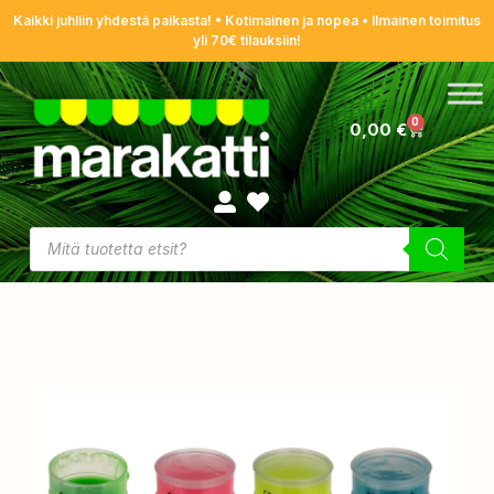
Kaikki juhliin yhdestä paikasta! • Kotimainen ja nopea • Ilmainen toimitus
yli 70€ tilauksiin!
0
0,00
€