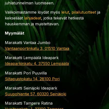
juhlatunnelman luomiseen.
Valikoimastamme löydät myös
lelut
,
pilailutuotteet
ja
kekseliäät
lahjaideat
, jotka tekevät hetkestä
hauskemman ja muistettavan.
Myymälät
Marakatti Vantaa Jumbo
Vantaanportinkatu 3, 01510 Vantaa
Marakatti Lempäälä Ideapark
Ideaparkinkatu 4, 37550 Lempäälä
Marakatti Pori Puuvilla
Siltapuistokatu 14, 28100 Pori
Marakatti Seinäjoki Ideapark
Suupohjantie 57, 60320 Seinäjoki
Marakatti Tampere Ratina