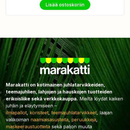
Lisää ostoskoriin
Marakatti on kotimainen juhlatarvikkeiden,
teemajuhlien, lahjojen ja hauskojen tuotteiden
erikoisliike sekä verkkokauppa.
Meiltä löydät kaiken
juhliin ja eläytymiseen –
ilmapallot
,
koristeet
,
teemajuhlatarvikkeet
, laajan
valikoiman
naamiaisasusteita
,
peruukkeja
,
maskeeraustuotteita
sekä paljon muuta