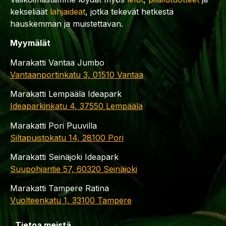
kekseliäät
lahjaideat
, jotka tekevät hetkestä
hauskemman ja muistettavan.
Myymälät
Marakatti Vantaa Jumbo
Vantaanportinkatu 3, 01510 Vantaa
Marakatti Lempäälä Ideapark
Ideaparkinkatu 4, 37550 Lempäälä
Marakatti Pori Puuvilla
Siltapuistokatu 14, 28100 Pori
Marakatti Seinäjoki Ideapark
Suupohjantie 57, 60320 Seinäjoki
Marakatti Tampere Ratina
Vuolteenkatu 1, 33100 Tampere
Tietoa meistä