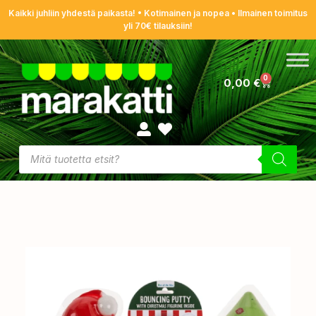
Kaikki juhliin yhdestä paikasta! • Kotimainen ja nopea • Ilmainen toimitus
yli 70€ tilauksiin!
0
0,00
€