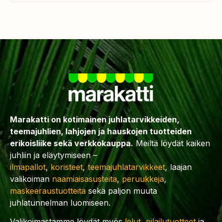
Marakatti on kotimainen juhlatarvikkeiden,
teemajuhlien, lahjojen ja hauskojen tuotteiden
erikoisliike sekä verkkokauppa.
Meiltä löydät kaiken
juhliin ja eläytymiseen –
ilmapallot
,
koristeet
,
teemajuhlatarvikkeet
, laajan
valikoiman
naamiaisasusteita
,
peruukkeja
,
maskeeraustuotteita
sekä paljon muuta
juhlatunnelman luomiseen.
Valikoimastamme löydät myös
lelut
,
pilailutuotteet
ja