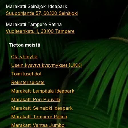
Marakatti Seinäjoki Ideapark
Suupohjantie 57, 60320 Seinäjoki
Marakatti Tampere Ratina
Vuolteenkatu 1, 33100 Tampere
Tietoa meistä
Ota yhteyttä
Usein kysytyt kysymykset (UKK)
Toimitusehdot
Rekisteriseloste
Marakatti Lempäälä Ideapark
Marakatti Pori Puuvilla
Marakatti Seinäjoki Ideapark
Marakatti Tampere Ratina
Marakatti Vantaa Jumbo