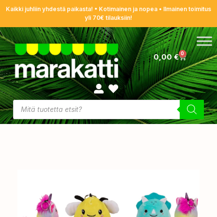
Kaikki juhliin yhdestä paikasta! • Kotimainen ja nopea • Ilmainen toimitus
yli 70€ tilauksiin!
0
0,00
€