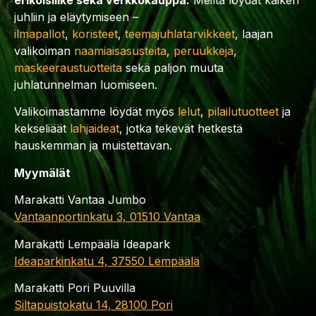
juhliin ja eläytymiseen –
ilmapallot
,
koristeet
,
teemajuhlatarvikkeet
, laajan
valikoiman
naamiaisasusteita
,
peruukkeja
,
maskeeraustuotteita
sekä paljon muuta
juhlatunnelman luomiseen.
Valikoimastamme löydät myös
lelut
,
pilailutuotteet
ja
kekseliäät
lahjaideat
, jotka tekevät hetkestä
hauskemman ja muistettavan.
Myymälät
Marakatti Vantaa Jumbo
Vantaanportinkatu 3, 01510 Vantaa
Marakatti Lempäälä Ideapark
Ideaparkinkatu 4, 37550 Lempäälä
Marakatti Pori Puuvilla
Siltapuistokatu 14, 28100 Pori