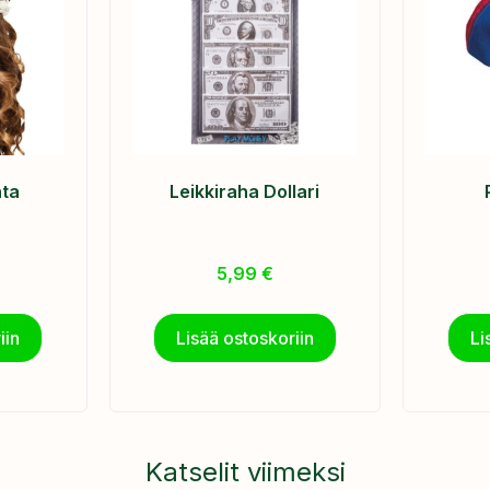
ta
Leikkiraha Dollari
5,99
€
iin
Lisää ostoskoriin
Li
Katselit viimeksi