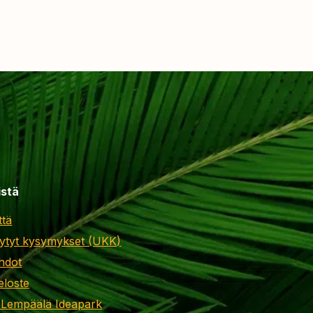
istä
ttä
ytyt kysymykset (UKK)
hdot
eloste
 Lempäälä Ideapark