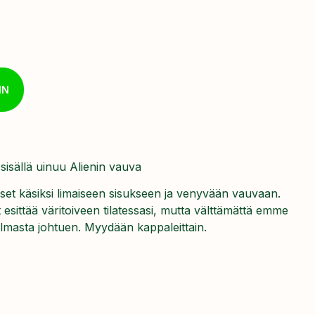
IN
sisällä uinuu Alienin vauva
äset käsiksi limaiseen sisukseen ja venyvään vauvaan.
t esittää väritoiveen tilatessasi, mutta välttämättä emme
telmasta johtuen. Myydään kappaleittain.