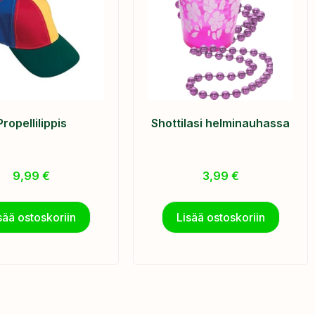
Propellilippis
Shottilasi helminauhassa
9,99
€
3,99
€
sää ostoskoriin
Lisää ostoskoriin