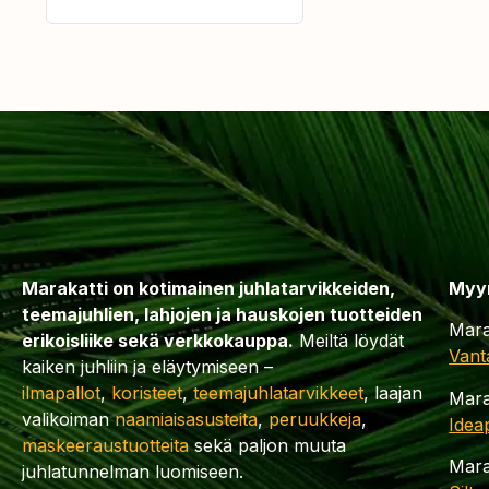
Marakatti on kotimainen juhlatarvikkeiden,
Myy
teemajuhlien, lahjojen ja hauskojen tuotteiden
Mara
erikoisliike sekä verkkokauppa.
Meiltä löydät
Vant
kaiken juhliin ja eläytymiseen –
ilmapallot
,
koristeet
,
teemajuhlatarvikkeet
, laajan
Mara
valikoiman
naamiaisasusteita
,
peruukkeja
,
Idea
maskeeraustuotteita
sekä paljon muuta
Mara
juhlatunnelman luomiseen.