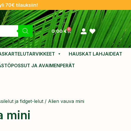
li 70€ tilauksiin!
0
0,00
€
ASKARTELUTARVIKKEET
HAUSKAT LAHJAIDEAT
ÄSTÖPOSSUT JA AVAIMENPERÄT
silelut ja fidget-lelut
/ Alien vauva mini
a mini