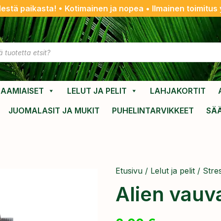
destä paikasta! • Kotimainen ja nopea • Ilmainen toimitus y
AAMIAISET
LELUT JA PELIT
LAHJAKORTIT
JUOMALASIT JA MUKIT
PUHELINTARVIKKEET
SÄ
Etusivu
/
Lelut ja pelit
/
Stres
Alien vauv