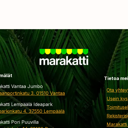
mälät
Tietoa me
katti Vantaa Jumbo
Ota yhtey
aanportinkatu 3, 01510 Vantaa
Usein kys
katti Lempäälä Ideapark
Toimituse
parkinkatu 4, 37550 Lempäälä
Rekisteris
katti Pori Puuvilla
Marakatti