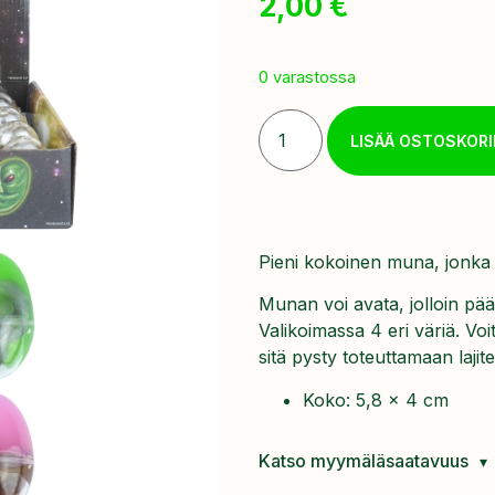
2,00
€
0 varastossa
LISÄÄ OSTOSKORI
Pieni kokoinen muna, jonka 
Munan voi avata, jolloin pä
Valikoimassa 4 eri väriä. Voi
sitä pysty toteuttamaan laji
Koko: 5,8 x 4 cm
Katso myymäläsaatavuus