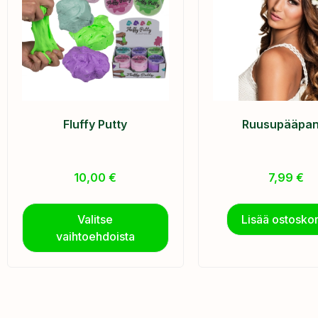
Fluffy Putty
Ruusupääpan
10,00
€
7,99
€
Valitse
Lisää ostoskor
vaihtoehdoista