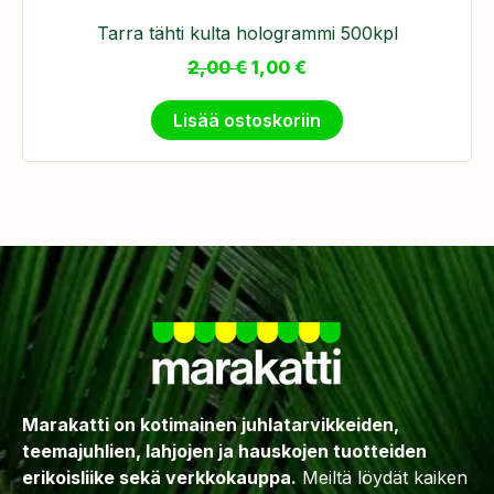
Tarra tähti kulta hologrammi 500kpl
2,00
€
1,00
€
Lisää ostoskoriin
Marakatti on kotimainen juhlatarvikkeiden,
teemajuhlien, lahjojen ja hauskojen tuotteiden
erikoisliike sekä verkkokauppa.
Meiltä löydät kaiken