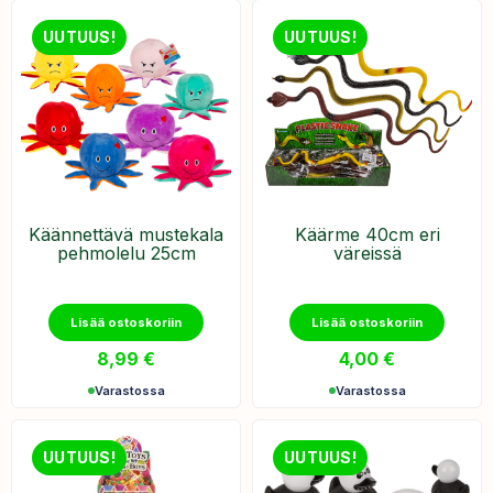
UUTUUS!
UUTUUS!
Käännettävä mustekala
Käärme 40cm eri
pehmolelu 25cm
väreissä
Lisää ostoskoriin
Lisää ostoskoriin
8,99
€
4,00
€
Varastossa
Varastossa
UUTUUS!
UUTUUS!