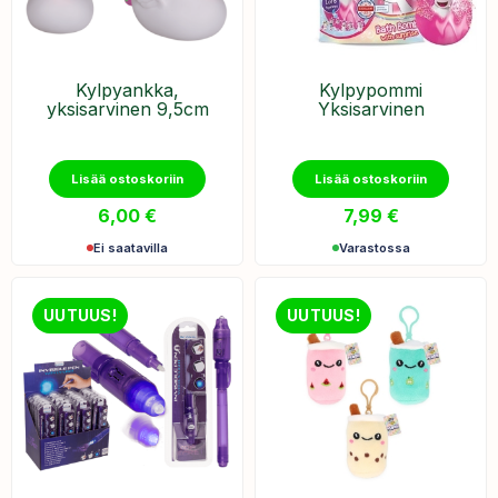
Kylpyankka,
Kylpypommi
yksisarvinen 9,5cm
Yksisarvinen
Lisää ostoskoriin
Lisää ostoskoriin
6,00
€
7,99
€
Ei saatavilla
Varastossa
UUTUUS!
UUTUUS!