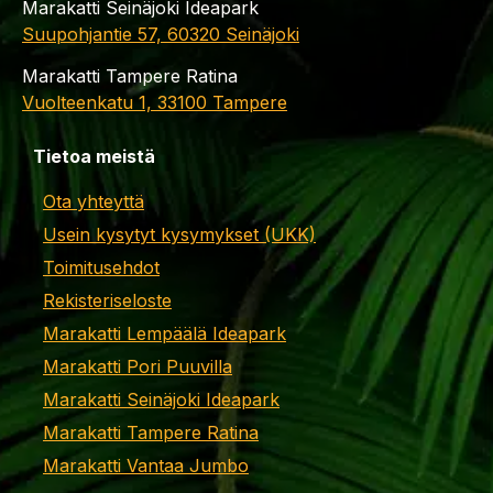
Marakatti Seinäjoki Ideapark
Suupohjantie 57, 60320 Seinäjoki
Marakatti Tampere Ratina
Vuolteenkatu 1, 33100 Tampere
Tietoa meistä
Ota yhteyttä
Usein kysytyt kysymykset (UKK)
Toimitusehdot
Rekisteriseloste
Marakatti Lempäälä Ideapark
Marakatti Pori Puuvilla
Marakatti Seinäjoki Ideapark
Marakatti Tampere Ratina
Marakatti Vantaa Jumbo