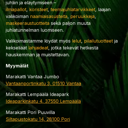
juhliin ja eläytymiseen –
ilmapallot
,
koristeet
,
teemajuhlatarvikkeet
, laajan
valikoiman
naamiaisasusteita
,
peruukkeja
,
maskeeraustuotteita
sekä paljon muuta
juhlatunnelman luomiseen.
Valikoimastamme löydät myös
lelut
,
pilailutuotteet
ja
kekseliäät
lahjaideat
, jotka tekevät hetkestä
hauskemman ja muistettavan.
Myymälät
Marakatti Vantaa Jumbo
Vantaanportinkatu 3, 01510 Vantaa
Marakatti Lempäälä Ideapark
Ideaparkinkatu 4, 37550 Lempäälä
Marakatti Pori Puuvilla
Siltapuistokatu 14, 28100 Pori