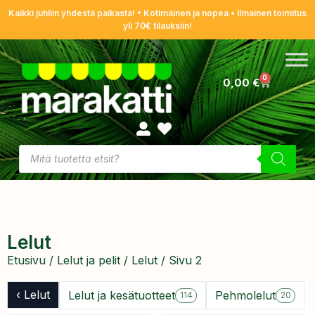
Kaikki juhliin yhdestä paikasta! • Kotimainen ja nopea • Ilmainen toimitus
yli 70€ tilauksiin!
0
0,00
€
Lelut
Etusivu
/
Lelut ja pelit
/
Lelut
/ Sivu 2
‹ Lelut
Lelut ja kesätuotteet
Pehmolelut
114
20