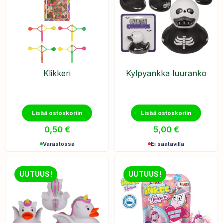
Klikkeri
Kylpyankka luuranko
Lisää ostoskoriin
Lisää ostoskoriin
0,50
€
5,00
€
Varastossa
Ei saatavilla
UUTUUS!
UUTUUS!