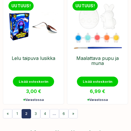
UUTUUS!
UUTUUS!
Lelu taipuva lusikka
Maalattava pupu ja
muna
Lisää ostoskoriin
Lisää ostoskoriin
3,00
€
6,99
€
Varastossa
Varastossa
«
1
2
3
4
…
6
»