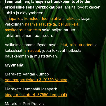
teemajuhlien, lahjojen ja hauskojen tuotteiden
erikoisliike sekä verkkokauppa.
Meiltä löydät kaiken
juhliin ja eläytymiseen –
ilmapallot
,
koristeet
,
teemajuhlatarvikkeet
, laajan
valikoiman
naamiaisasusteita
,
peruukkeja
,
maskeeraustuotteita
sekä paljon muuta
juhlatunnelman luomiseen.
Valikoimastamme löydät myös
lelut
,
pilailutuotteet
ja
kekseliäät
lahjaideat
, jotka tekevät hetkestä
hauskemman ja muistettavan.
Myymälät
Marakatti Vantaa Jumbo
Vantaanportinkatu 3, 01510 Vantaa
Marakatti Lempäälä Ideapark
Ideaparkinkatu 4, 37550 Lempäälä
Marakatti Pori Puuvilla