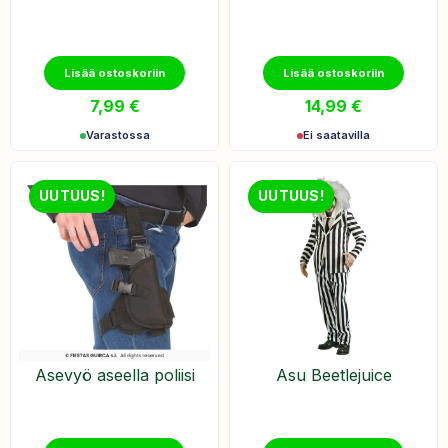
Lisää ostoskoriin
Lisää ostoskoriin
7,99
€
14,99
€
Varastossa
Ei saatavilla
UUTUUS!
UUTUUS!
Asevyö aseella poliisi
Asu Beetlejuice