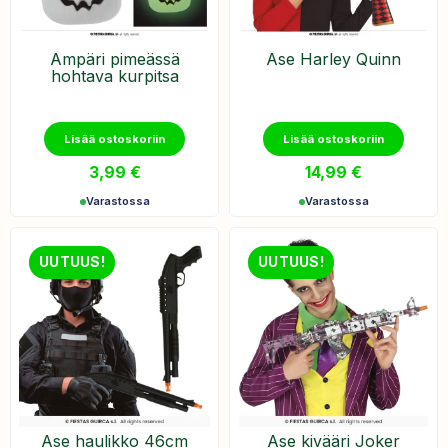
Ämpäri pimeässä
Ase Harley Quinn
hohtava kurpitsa
Lisää ostoskoriin
Lisää ostoskoriin
3,99
€
14,99
€
Varastossa
Varastossa
UUTUUS!
UUTUUS!
Ase haulikko 46cm
Ase kivääri Joker