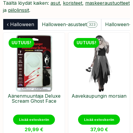
Täältä löydät kaiken:
asut
,
koristeet
,
maskeeraustuotteet
ja
piilolinssit
.
‹ Halloween
Halloween-asusteet
Halloween-
323
UUTUUS!
UUTUUS!
Äänenmuuntaja Deluxe
Aavekaupungin morsian
Scream Ghost Face
Lisää ostoskoriin
Lisää ostoskoriin
29,99
€
37,90
€