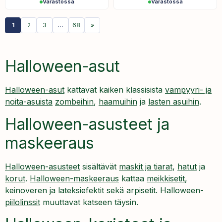
Varastossa
Varastossa
1
2
3
…
68
»
Halloween-asut
Halloween-asut
kattavat kaiken klassisista
vampyyri- ja
noita-asuista
zombeihin
,
haamuihin
ja
lasten asuihin
.
Halloween-asusteet ja
maskeeraus
Halloween-asusteet
sisältävät
maskit ja tiarat
,
hatut
ja
korut
.
Halloween-maskeeraus
kattaa
meikkisetit
,
keinoveren ja lateksiefektit
sekä
arpisetit
.
Halloween-
piilolinssit
muuttavat katseen täysin.