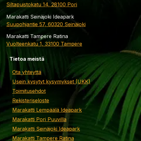
Siltapuistokatu 14, 28100 Pori
Marakatti Seinäjoki Ideapark
Suupohjantie 57, 60320 Seinäjoki
Marakatti Tampere Ratina
Vuolteenkatu 1, 33100 Tampere
Tietoa meistä
Ota yhteyttä
Usein kysytyt kysymykset (UKK)
Toimitusehdot
Rekisteriseloste
Marakatti Lempäälä Ideapark
Marakatti Pori Puuvilla
Marakatti Seinäjoki Ideapark
Marakatti Tampere Ratina