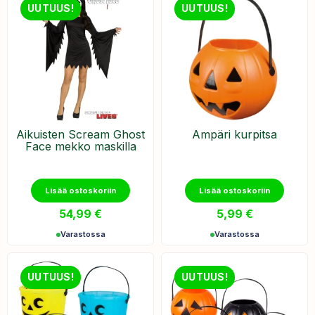
UUTUUS!
UUTUUS!
Aikuisten Scream Ghost
Ämpäri kurpitsa
Face mekko maskilla
Lisää ostoskoriin
Lisää ostoskoriin
54,99
€
5,99
€
Varastossa
Varastossa
UUTUUS!
UUTUUS!