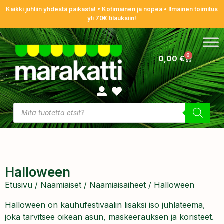
Kaikki juhliin yhdestä paikasta! • Kotimainen ja nopea • Ilmainen toimitus
yli 70€ tilauksiin!
0
0,00
€
Halloween
Etusivu
/
Naamiaiset
/
Naamiaisaiheet
/ Halloween
Halloween on kauhufestivaalin lisäksi iso juhlateema,
joka tarvitsee oikean asun, maskeerauksen ja koristeet.